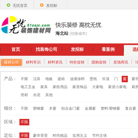
无忧首页
发招标
海北站
[切换城市]
首页
找装饰公司
发招标
看案例
选
建材公司
材料常识
材料资讯
特价促销
团购促销
卖场商讯
产品：
不限
洁具
地板
瓷砖
油漆涂料
壁纸
吊顶
门
窗
窗
电工五金
家具
家纺用品
家居饰品
大家电
家居小家电
厨
管材
水泥
其他
细分：
不限
塑钢窗
木窗
铝合金门窗
金属窗
塑料/塑钢窗
复合窗
区域：
不限
定位：
不限
豪华享受
时尚精品
实用主义
节约主张