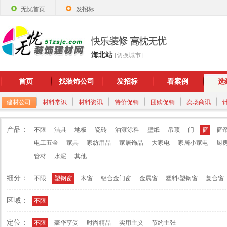
无忧首页
发招标
海北站
[切换城市]
首页
找装饰公司
发招标
看案例
选
建材公司
材料常识
材料资讯
特价促销
团购促销
卖场商讯
产品：
不限
洁具
地板
瓷砖
油漆涂料
壁纸
吊顶
门
窗
窗
电工五金
家具
家纺用品
家居饰品
大家电
家居小家电
厨
管材
水泥
其他
细分：
不限
塑钢窗
木窗
铝合金门窗
金属窗
塑料/塑钢窗
复合窗
区域：
不限
定位：
不限
豪华享受
时尚精品
实用主义
节约主张