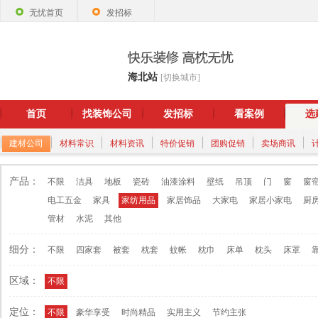
无忧首页
发招标
海北站
[切换城市]
首页
找装饰公司
发招标
看案例
选
建材公司
材料常识
材料资讯
特价促销
团购促销
卖场商讯
产品：
不限
洁具
地板
瓷砖
油漆涂料
壁纸
吊顶
门
窗
窗
电工五金
家具
家纺用品
家居饰品
大家电
家居小家电
厨
管材
水泥
其他
细分：
不限
四家套
被套
枕套
蚊帐
枕巾
床单
枕头
床罩
区域：
不限
定位：
不限
豪华享受
时尚精品
实用主义
节约主张