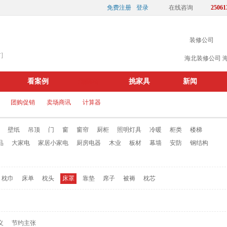
免费注册
登录
在线咨询
25061
装修公司
]
海北装修公司
看案例
选建材
挑家具
新闻
团购促销
卖场商讯
计算器
壁纸
吊顶
门
窗
窗帘
厨柜
照明灯具
冷暖
柜类
楼梯
品
大家电
家居小家电
厨房电器
木业
板材
幕墙
安防
钢结构
枕巾
床单
枕头
床罩
靠垫
席子
被褥
枕芯
义
节约主张