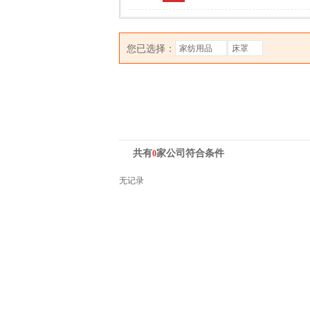
您已选择：
家纺用品
床罩
共有
家公司符合条件
0
无记录