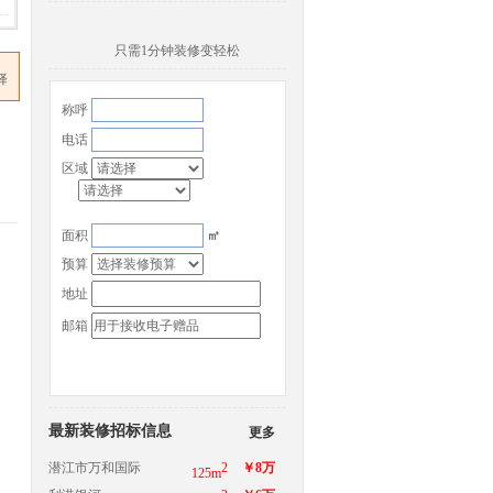
只需1分钟装修变轻松
择
称呼
电话
区域
面积
㎡
预算
地址
邮箱
最新装修招标信息
更多
潜江市万和国际
2
￥8万
125m