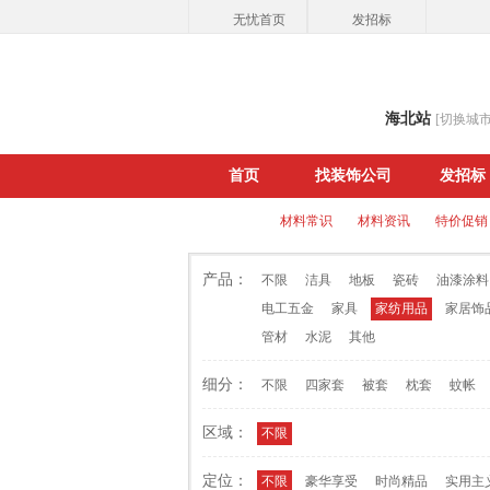
无忧首页
发招标
海北站
[切换城市
首页
找装饰公司
发招标
建材公司
材料常识
材料资讯
特价促销
产品：
不限
洁具
地板
瓷砖
油漆涂料
电工五金
家具
家纺用品
家居饰
管材
水泥
其他
细分：
不限
四家套
被套
枕套
蚊帐
区域：
不限
定位：
不限
豪华享受
时尚精品
实用主